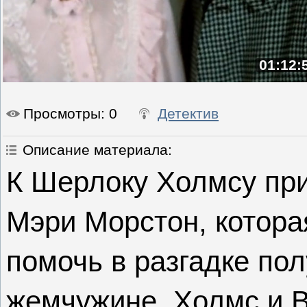
01:12:
Просмотры
: 0
Детектив
Описание материала
:
К Шерлоку Холмсу пр
Мэри Морстон, которая
помочь в разгадке по
жемчужине. Холмс и В