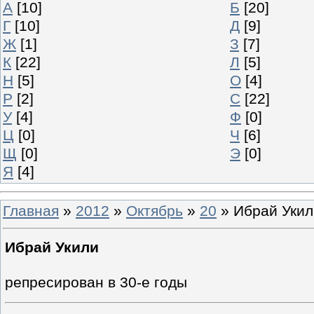
А
[10]
Б
[20]
Г
[10]
Д
[9]
Ж
[1]
З
[7]
К
[22]
Л
[5]
Н
[5]
О
[4]
Р
[2]
С
[22]
У
[4]
Ф
[0]
Ц
[0]
Ч
[6]
Щ
[0]
Э
[0]
Я
[4]
Главная
»
2012
»
Октябрь
»
20
» Ибрай Укил
Ибрай Укили
репресирован в 30-е годы