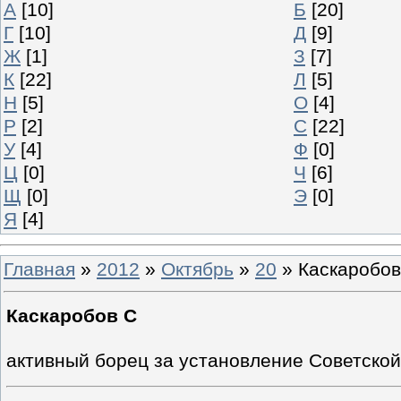
А
[10]
Б
[20]
Г
[10]
Д
[9]
Ж
[1]
З
[7]
К
[22]
Л
[5]
Н
[5]
О
[4]
Р
[2]
С
[22]
У
[4]
Ф
[0]
Ц
[0]
Ч
[6]
Щ
[0]
Э
[0]
Я
[4]
Главная
»
2012
»
Октябрь
»
20
» Каскаробов
Каскаробов С
активный борец за установление Советской