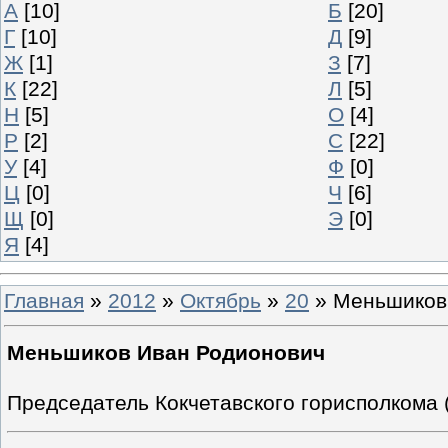
А
[10]
Б
[20]
Г
[10]
Д
[9]
Ж
[1]
З
[7]
К
[22]
Л
[5]
Н
[5]
О
[4]
Р
[2]
С
[22]
У
[4]
Ф
[0]
Ц
[0]
Ч
[6]
Щ
[0]
Э
[0]
Я
[4]
Главная
»
2012
»
Октябрь
»
20
» Меньшиков
Меньшиков Иван Родионович
Председатель Кокчетавского горисполкома (