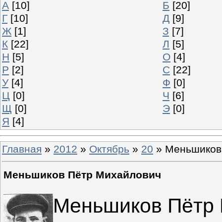
А
[10]
Б
[20]
Г
[10]
Д
[9]
Ж
[1]
З
[7]
К
[22]
Л
[5]
Н
[5]
О
[4]
Р
[2]
С
[22]
У
[4]
Ф
[0]
Ц
[0]
Ч
[6]
Щ
[0]
Э
[0]
Я
[4]
Главная
»
2012
»
Октябрь
»
20
» Меньшиков
Меньшиков Пётр Михайлович
Меньшиков Пётр 