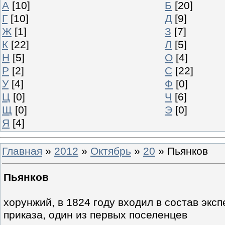
А
[10]
Б
[20]
Г
[10]
Д
[9]
Ж
[1]
З
[7]
К
[22]
Л
[5]
Н
[5]
О
[4]
Р
[2]
С
[22]
У
[4]
Ф
[0]
Ц
[0]
Ч
[6]
Щ
[0]
Э
[0]
Я
[4]
Главная
»
2012
»
Октябрь
»
20
» Пьянков
Пьянков
хорунжий, в 1824 году входил в состав экс
приказа, один из первых поселенцев