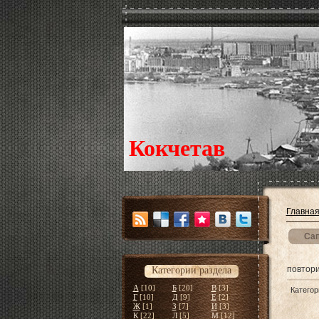
Кокчетав
Главна
Сап
повтори
Категории раздела
А
[10]
Б
[20]
В
[3]
Категор
Г
[10]
Д
[9]
Е
[2]
Ж
[1]
З
[7]
И
[3]
К
[22]
Л
[5]
М
[12]