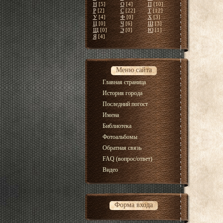
Н
[5]
О
[4]
П
[10]
Р
[2]
С
[22]
Т
[12]
У
[4]
Ф
[0]
Х
[3]
Ц
[0]
Ч
[6]
Ш
[3]
Щ
[0]
Э
[0]
Ю
[1]
Я
[4]
Меню сайта
Главная страница
История города
Последний погост
Имена
Библиотека
Фотоальбомы
Обратная связь
FAQ (вопрос/ответ)
Видео
Форма входа