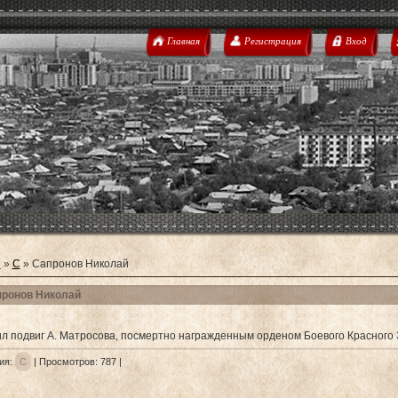
Главная
Регистрация
Вход
я
»
С
» Сапронов Николай
ронов Николай
л подвиг А. Матросова, посмертно награжденным орденом Боевого Красного 
ия
:
С
|
Просмотров
:
787
|