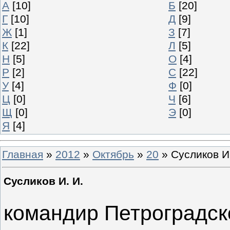
А
[10]
Б
[20]
Г
[10]
Д
[9]
Ж
[1]
З
[7]
К
[22]
Л
[5]
Н
[5]
О
[4]
Р
[2]
С
[22]
У
[4]
Ф
[0]
Ц
[0]
Ч
[6]
Щ
[0]
Э
[0]
Я
[4]
Главная
»
2012
»
Октябрь
»
20
» Сусликов И.
Сусликов И. И.
командир Петроградско