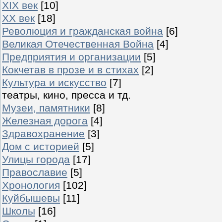
XIX век
[10]
XX век
[18]
Революция и гражданская война
[6]
Великая Отечественная Война
[4]
Предприятия и организации
[5]
Кокчетав в прозе и в стихах
[2]
Культура и искусство
[7]
театры, кино, пресса и тд.
Музеи, памятники
[8]
Железная дорога
[4]
Здравохранение
[3]
Дом с историей
[5]
Улицы города
[17]
Православие
[5]
Хронология
[102]
Куйбышевы
[11]
Школы
[16]