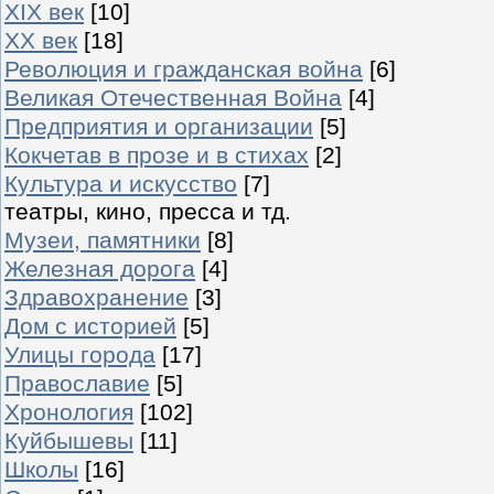
XIX век
[10]
XX век
[18]
Революция и гражданская война
[6]
Великая Отечественная Война
[4]
Предприятия и организации
[5]
Кокчетав в прозе и в стихах
[2]
Культура и искусство
[7]
театры, кино, пресса и тд.
Музеи, памятники
[8]
Железная дорога
[4]
Здравохранение
[3]
Дом с историей
[5]
Улицы города
[17]
Православие
[5]
Хронология
[102]
Куйбышевы
[11]
Школы
[16]