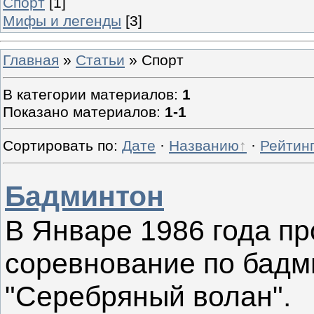
Спорт
[1]
Мифы и легенды
[3]
Главная
»
Статьи
» Спорт
В категории материалов
:
1
Показано материалов
:
1-1
Сортировать по
:
Дате
·
Названию
·
Рейтин
Бадминтон
В Январе 1986 года п
соревнование по бадм
"Серебряный волан".